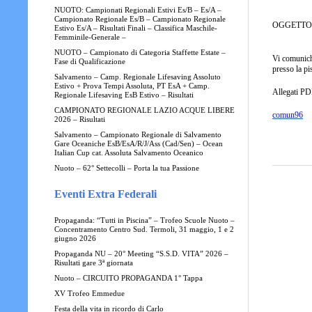
NUOTO: Campionati Regionali Estivi Es/B – Es/A –
Campionato Regionale Es/B – Campionato Regionale
OGGETTO:
Estivo Es/A – Risultati Finali – Classifica Maschile-
Femminile-Generale –
NUOTO – Campionato di Categoria Staffette Estate –
Vi comunichi
Fase di Qualificazione
presso la pi
Salvamento – Camp. Regionale Lifesaving Assoluto
Estivo + Prova Tempi Assoluta, PT EsA + Camp.
Allegati PD
Regionale Lifesaving EsB Estivo – Risultati
CAMPIONATO REGIONALE LAZIO ACQUE LIBERE
comun96
2026 – Risultati
Salvamento – Campionato Regionale di Salvamento
Gare Oceaniche EsB/EsA/R/J/Ass (Cad/Sen) – Ocean
Italian Cup cat. Assoluta Salvamento Oceanico
Nuoto – 62° Settecolli – Porta la tua Passione
Eventi Extra Federali
Propaganda: “Tutti in Piscina” – Trofeo Scuole Nuoto –
Concentramento Centro Sud. Termoli, 31 maggio, 1 e 2
giugno 2026
Propaganda NU – 20° Meeting “S.S.D. VITA” 2026 –
Risultati gare 3ª giornata
Nuoto – CIRCUITO PROPAGANDA 1° Tappa
XV Trofeo Emmedue
Festa della vita in ricordo di Carlo