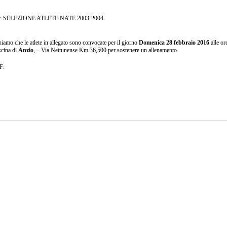
 SELEZIONE ATLETE NATE 2003-2004
amo che le atlete in allegato sono convocate per il giorno
Domenica 28 febbraio 2016
alle o
scina di
Anzio
, – Via Nettunense Km 36,500 per sostenere un allenamento.
F: