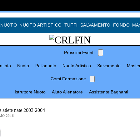
ANUOTO
NUOTO ARTISTICO
TUFFI
SALVAMENTO
FONDO
MA
Prossimi Eventi
itato
Nuoto
Pallanuoto
Nuoto Artistico
Salvamento
Maste
Corsi Formazione
Istruttore Nuoto
Aiuto Allenatore
Assistente Bagnanti
e atlete nate 2003-2004
IO 2016