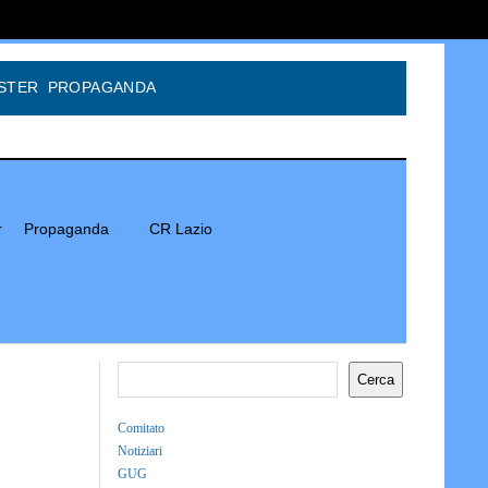
STER
PROPAGANDA
r
Propaganda
CR Lazio
Cerca
Comitato
Notiziari
GUG